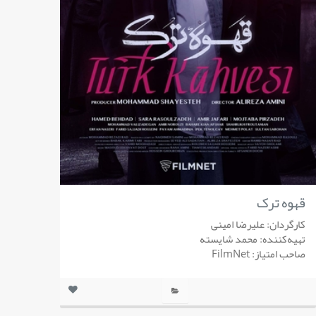
قهوه ترک
کارگردان: علیرضا امینی
تهیه‌کننده: محمد شایسته
صاحب امتیاز: FilmNet