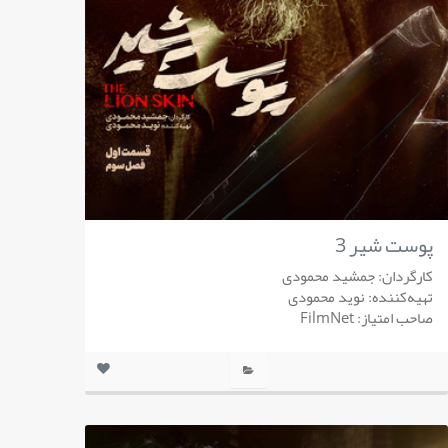
پوست شیر 3
کارگردان: جمشید محمودی
تهیه‌کننده: نوید محمودی
صاحب امتیاز: FilmNet