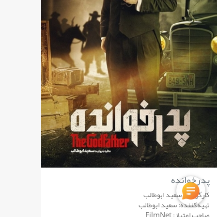
پدرخوانده
کارگردان: سعید ابوطالب
تهیه‌کننده: سعید ابوطالب
صاحب امتیاز: FilmNet