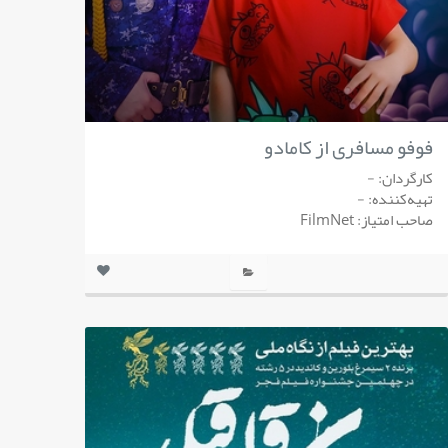
فوفو مسافری از کامادو
کارگردان: -
تهیه‌کننده: -
صاحب امتیاز: FilmNet