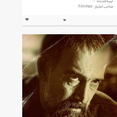
تهیه‌کننده: -
صاحب امتیاز: FilmNet