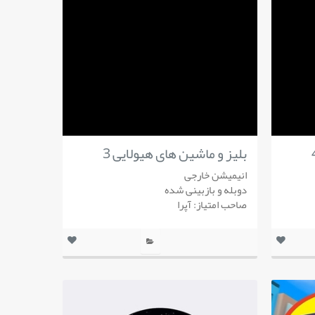
بلیز و ماشین های هیولایی 3
انیمیشن خارجی
دوبله و بازبینی شده
صاحب امتیاز: آپرا