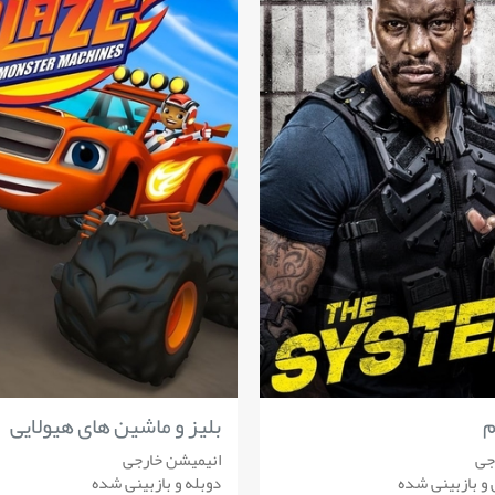
بلیز و ماشین های هیولایی
جی
انیمیشن خارجی
و بازبینی شده
دوبله و بازبینی شده