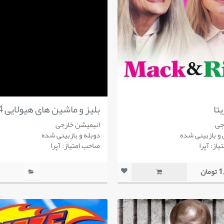
تا
بلیز و ماشین های هیولایی 4
جی
انیمیشن خارجی
و بازبینی شده
دوبله و بازبینی شده
از: آپرا
صاحب امتیاز: آپرا
مان