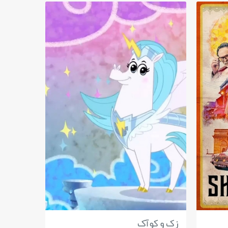
زک و کوآک