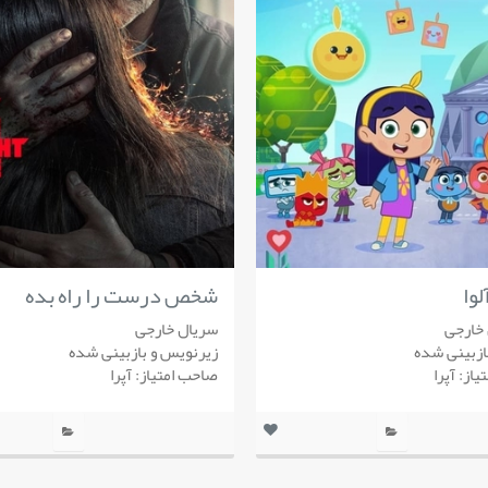
لوا
شخص درست را راه بده
خارجی
سریال خارجی
بازبینی شده
زیرنویس و بازبینی شده
از: آپرا
صاحب امتیاز: آپرا