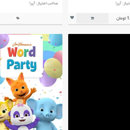
از: آپرا
صاحب امتیاز: آپرا
مان