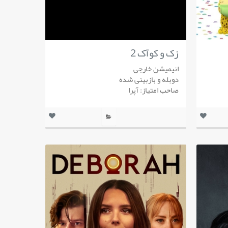
زک و کوآک 2
انیمیشن خارجی
دوبله و بازبینی شده
صاحب امتیاز: آپرا