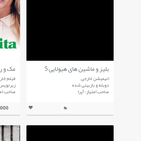
بلیز و ماشین های هیولایی 5
مک و ری
انیمیشن خارجی
فیلم خار
دوبله و بازبینی شده
زیرنویس 
صاحب امتیاز: آپرا
صاحب امتی
1,000 تو