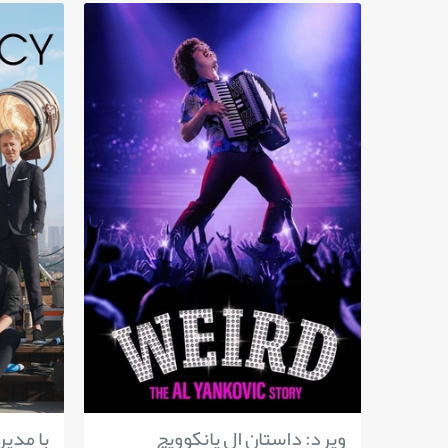
ویرد: داستان ال یانکوویچ
با مدیر