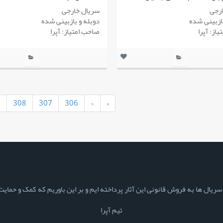
رجی
سریال خارجی
بازبینی شده
دوبله و بازبینی شده
از: آپرا
صاحب امتیاز: آپرا
9
308
307
306
‹
«
ال ها به فروش قانونی این آثار پرداخته ایم و بر این باوریم که کمک و حمایت ش
تیم آپرا