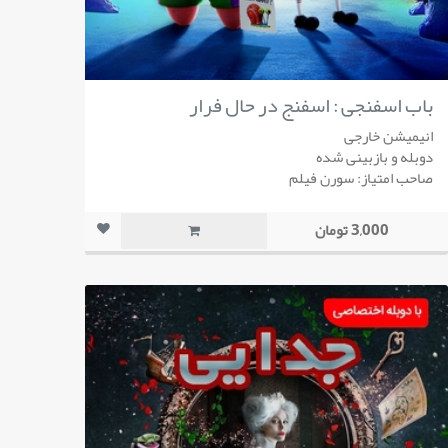
باب اسفنجی : اسفنج در حال فرار
انیمیشن خارجی
دوبله و بازبینی شده
صاحب امتیاز: سورن فیلم
3,000 تومان