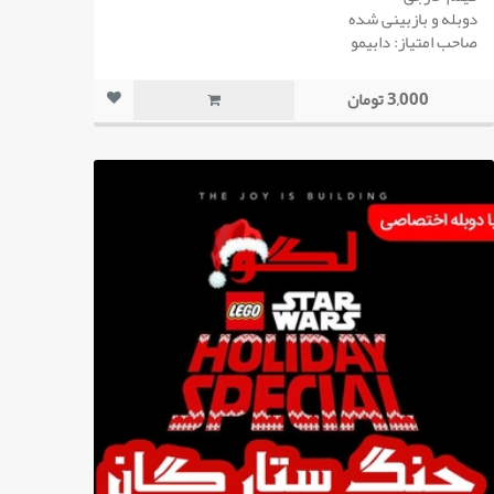
دوبله و بازبینی شده
صاحب امتیاز: دابیمو
3,000 تومان