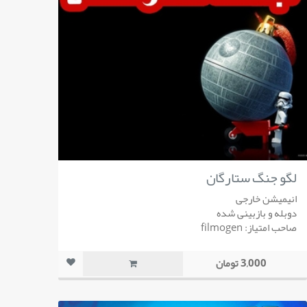
لگو جنگ ستارگان
انیمیشن خارجی
دوبله و بازبینی شده
صاحب امتیاز: filmogen
3,000 تومان