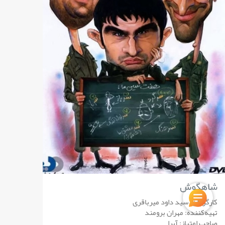
شاهگوش
کارگردان: سید داود میرباقری
تهیه‌کننده: مهران برومند
صاحب امتیاز: آپرا