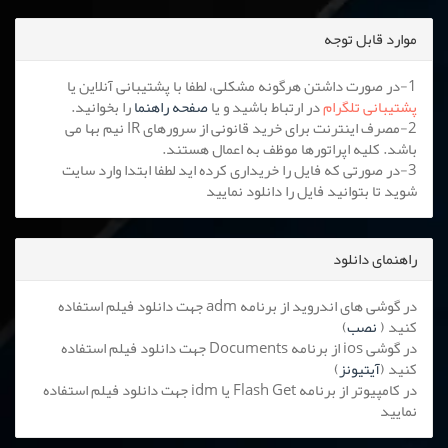
موارد قابل توجه
1-در صورت داشتن هرگونه مشکلی، لطفا با پشتیبانی آنلاین یا
پشتیبانی تلگرام
در ارتباط باشید و یا
صفحه راهنما
را بخوانید.
2-مصرف اینترنت برای خرید قانونی از سرورهای IR نیم بها می
باشد. کلیه اپراتورها موظف به اعمال هستند.
3-در صورتی که فایل را خریداری کرده اید لطفا ابتدا وارد سایت
شوید تا بتوانید فایل را دانلود نمایید
راهنمای دانلود
در گوشی های اندروید از برنامه adm جهت دانلود فیلم استفاده
کنید (
نصب
)
در گوشی ios از برنامه Documents جهت دانلود فیلم استفاده
کنید (
آیتیونز
)
در کامپیوتر از برنامه Flash Get یا idm جهت دانلود فیلم استفاده
نمایید