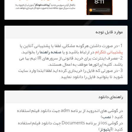
موارد قابل توجه
1-در صورت داشتن هرگونه مشکلی، لطفا با پشتیبانی آنلاین یا
پشتیبانی تلگرام
در ارتباط باشید و یا
صفحه راهنما
را بخوانید.
2-مصرف اینترنت برای خرید قانونی از سرورهای IR نیم بها می
باشد. کلیه اپراتورها موظف به اعمال هستند.
3-در صورتی که فایل را خریداری کرده اید لطفا ابتدا وارد سایت
شوید تا بتوانید فایل را دانلود نمایید
راهنمای دانلود
در گوشی های اندروید از برنامه adm جهت دانلود فیلم استفاده
کنید (
نصب
)
در گوشی ios از برنامه Documents جهت دانلود فیلم استفاده
کنید (
آیتیونز
)