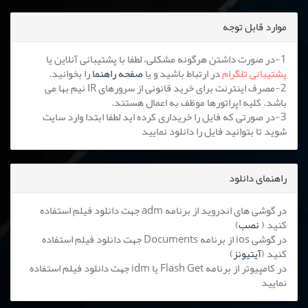
موارد قابل توجه
1-در صورت داشتن هرگونه مشکلی، لطفا با پشتیبانی آنلاین یا
پشتیبانی تلگرام
در ارتباط باشید و یا
صفحه راهنما
را بخوانید.
2-مصرف اینترنت برای خرید قانونی از سرورهای IR نیم بها می
باشد. کلیه اپراتورها موظف به اعمال هستند.
3-در صورتی که فایل را خریداری کرده اید لطفا ابتدا وارد سایت
شوید تا بتوانید فایل را دانلود نمایید
راهنمای دانلود
در گوشی های اندروید از برنامه adm جهت دانلود فیلم استفاده
کنید (
نصب
)
در گوشی ios از برنامه Documents جهت دانلود فیلم استفاده
کنید (
آیتیونز
)
در کامپیوتر از برنامه Flash Get یا idm جهت دانلود فیلم استفاده
نمایید