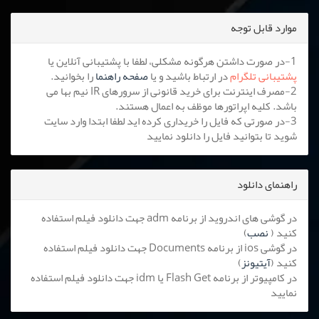
موارد قابل توجه
1-در صورت داشتن هرگونه مشکلی، لطفا با پشتیبانی آنلاین یا
پشتیبانی تلگرام
در ارتباط باشید و یا
صفحه راهنما
را بخوانید.
2-مصرف اینترنت برای خرید قانونی از سرورهای IR نیم بها می
باشد. کلیه اپراتورها موظف به اعمال هستند.
3-در صورتی که فایل را خریداری کرده اید لطفا ابتدا وارد سایت
شوید تا بتوانید فایل را دانلود نمایید
راهنمای دانلود
در گوشی های اندروید از برنامه adm جهت دانلود فیلم استفاده
کنید (
نصب
)
در گوشی ios از برنامه Documents جهت دانلود فیلم استفاده
کنید (
آیتیونز
)
در کامپیوتر از برنامه Flash Get یا idm جهت دانلود فیلم استفاده
نمایید