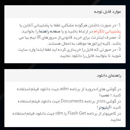
موارد قابل توجه
1-در صورت داشتن هرگونه مشکلی، لطفا با پشتیبانی آنلاین یا
پشتیبانی تلگرام
در ارتباط باشید و یا
صفحه راهنما
را بخوانید.
2-مصرف اینترنت برای خرید قانونی از سرورهای IR نیم بها می
باشد. کلیه اپراتورها موظف به اعمال هستند.
3-در صورتی که فایل را خریداری کرده اید لطفا ابتدا وارد سایت
شوید تا بتوانید فایل را دانلود نمایید
راهنمای دانلود
در گوشی های اندروید از برنامه adm جهت دانلود فیلم استفاده
کنید (
نصب
)
در گوشی ios از برنامه Documents جهت دانلود فیلم استفاده
کنید (
آیتیونز
)
در کامپیوتر از برنامه Flash Get یا idm جهت دانلود فیلم استفاده
نمایید