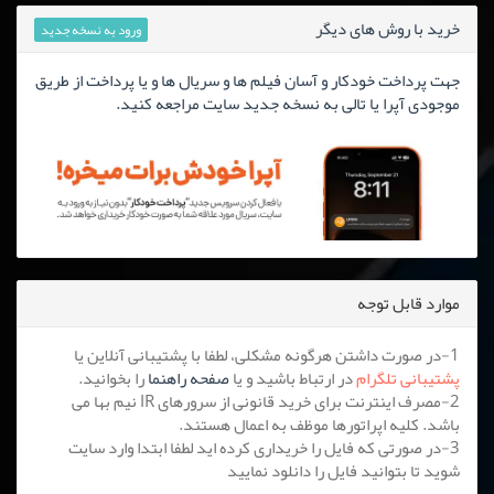
خرید با روش های دیگر
ورود به نسخه جدید
جهت پرداخت خودکار و آسان فیلم ها و سریال ها و یا پرداخت از طریق
موجودی آپرا یا تالی به نسخه جدید سایت مراجعه کنید.
موارد قابل توجه
1-در صورت داشتن هرگونه مشکلی، لطفا با پشتیبانی آنلاین یا
پشتیبانی تلگرام
در ارتباط باشید و یا
صفحه راهنما
را بخوانید.
2-مصرف اینترنت برای خرید قانونی از سرورهای IR نیم بها می
باشد. کلیه اپراتورها موظف به اعمال هستند.
3-در صورتی که فایل را خریداری کرده اید لطفا ابتدا وارد سایت
شوید تا بتوانید فایل را دانلود نمایید