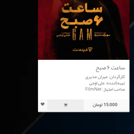
ساعت ۶ صبح
کارگردان: مهران مدیری
تهیه‌کننده: علی اوجی
صاحب امتیاز: FilmNet
15,000 تومان