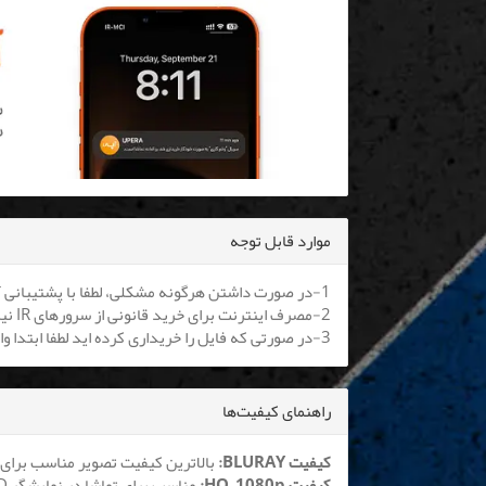
موارد قابل توجه
1-در صورت داشتن هرگونه مشکلی، لطفا با پشتیبانی آنلاین یا
2-مصرف اینترنت برای خرید قانونی از سرورهای IR نیم بها می باشد. کلیه اپراتورها موظف به اعمال هستند.
3-در صورتی که فایل را خریداری کرده اید لطفا ابتدا وارد سایت شوید تا بتوانید فایل را دانلود نمایید
راهنمای کیفیت‌ها
کیفیت BLURAY:
بالاترین کیفیت تصویر مناسب برای 
کیفیت HQ_1080p:
مناسب برای تماشا در نمایشگر LCD