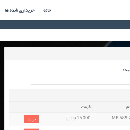
خانه
خریداری شده ها
ید:
م
قیمت
588.24
15,000 تومان
خرید