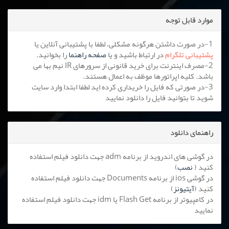
موارد قابل توجه
1-در صورت داشتن هرگونه مشکلی، لطفا با پشتیبانی آنلاین یا
پشتیبانی تلگرام
در ارتباط باشید و یا
صفحه راهنما
را بخوانید.
2-مصرف اینترنت برای خرید قانونی از سرورهای IR نیم بها می
باشد. کلیه اپراتورها موظف به اعمال هستند.
3-در صورتی که فایل را خریداری کرده اید لطفا ابتدا وارد سایت
شوید تا بتوانید فایل را دانلود نمایید
راهنمای دانلود
در گوشی های اندروید از برنامه adm جهت دانلود فیلم استفاده
کنید (
نصب
)
در گوشی ios از برنامه Documents جهت دانلود فیلم استفاده
کنید (
آیتیونز
)
در کامپیوتر از برنامه Flash Get یا idm جهت دانلود فیلم استفاده
نمایید