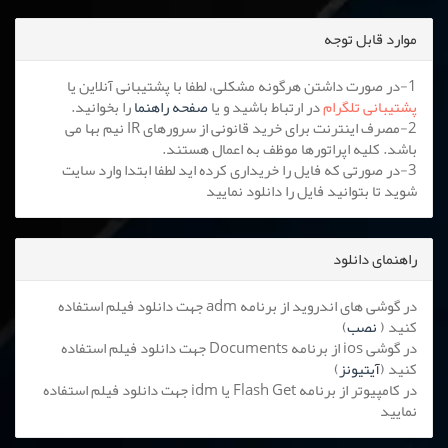
موارد قابل توجه
1-در صورت داشتن هرگونه مشکلی، لطفا با پشتیبانی آنلاین یا
پشتیبانی تلگرام
در ارتباط باشید و یا
صفحه راهنما
را بخوانید.
2-مصرف اینترنت برای خرید قانونی از سرورهای IR نیم بها می
باشد. کلیه اپراتورها موظف به اعمال هستند.
3-در صورتی که فایل را خریداری کرده اید لطفا ابتدا وارد سایت
شوید تا بتوانید فایل را دانلود نمایید
راهنمای دانلود
در گوشی های اندروید از برنامه adm جهت دانلود فیلم استفاده
کنید (
نصب
)
در گوشی ios از برنامه Documents جهت دانلود فیلم استفاده
کنید (
آیتیونز
)
در کامپیوتر از برنامه Flash Get یا idm جهت دانلود فیلم استفاده
نمایید