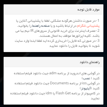
موارد قابل توجه
1-در صورت داشتن هرگونه مشکلی، لطفا با پشتیبانی آنلاین یا
پشتیبانی تلگرام
در ارتباط باشید و یا
صفحه راهنما
را بخوانید.
2-مصرف اینترنت برای خرید قانونی از سرورهای IR نیم بها می
باشد. کلیه اپراتورها موظف به اعمال هستند.
3-در صورتی که فایل را خریداری کرده اید لطفا ابتدا وارد سایت
شوید تا بتوانید فایل را دانلود نمایید
راهنمای دانلود
در گوشی های اندروید از برنامه adm جهت دانلود فیلم استفاده
کنید (
نصب
)
در گوشی ios از برنامه Documents جهت دانلود فیلم استفاده
کنید (
آیتیونز
)
در کامپیوتر از برنامه Flash Get یا idm جهت دانلود فیلم استفاده
نمایید