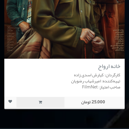
خانه ارواح
کارگردان: کیارش اسدی زاده
تهیه‌کننده: امیرشهاب رضویان
صاحب امتیاز: FilmNet
25,000 تومان