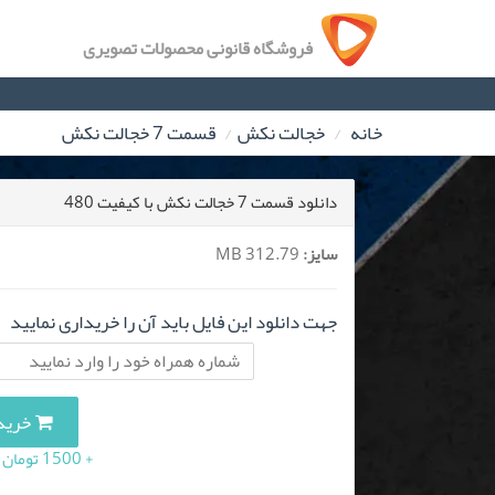
فروشگاه قانونی محصولات تصویری
خانه
خجالت نکش
قسمت 7 خجالت نکش
دانلود قسمت 7 خجالت نکش با کیفیت 480
سایز:
312.79 MB
جهت دانلود این فایل باید آن را خریداری نمایید
خرید این 
+ 1500 تومان (10 درصد مالیات بر ارزش افزوده)