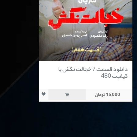
دانلود قسمت 7 خجالت نکش با
کیفیت 480
15,000 تومان