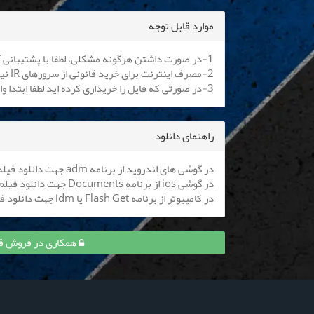
موارد قابل توجه
1-در صورت داشتن هرگونه مشکلی، لطفا با پشتیبانی آنلاین یا
2-مصرف اینترنت برای خرید قانونی از سرورهای IR نیم بها می باشد. کلیه اپراتورها موظف به اعمال هستند.
3-در صورتی که فایل را خریداری کرده اید لطفا ابتدا وارد سایت شوید تا بتوانید فایل را دانلود نمایید
راهنمای دانلود
در گوشی های اندروید از برنامه adm جهت دانلود فیلم استفاده کنید (
در گوشی ios از برنامه Documents جهت دانلود فیلم استفاده کنید (
در کامپیوتر از برنامه Flash Get یا idm جهت دانلود فیلم استفاده نمایید
همکاری در فروش قسمت 7 خجالت نکش و کسب