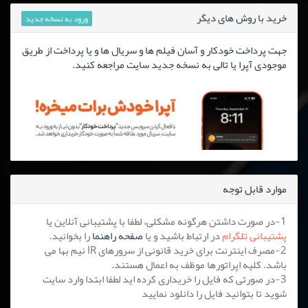
خرید با روش های دیگر
ورود به نسخه جدید
جهت پرداخت خودکار و آسان فیلم ها و سریال ها و یا پرداخت از طریق
موجودی آپرا یا تالی به نسخه جدید سایت مراجعه کنید.
موارد قابل توجه
1-در صورت داشتن هرگونه مشکلی، لطفا با پشتیبانی آنلاین یا
پشتیبانی تلگرام
در ارتباط باشید و یا
صفحه راهنما
را بخوانید.
2-مصرف اینترنت برای خرید قانونی از سرورهای IR نیم بها می
باشد. کلیه اپراتورها موظف به اعمال هستند.
3-در صورتی که فایل را خریداری کرده اید لطفا ابتدا وارد سایت
شوید تا بتوانید فایل را دانلود نمایید