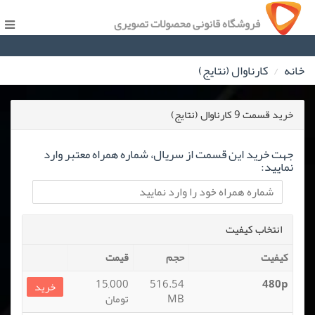
فروشگاه قانونی محصولات تصویری
خانه
کارناوال (نتایج)
خرید قسمت 9 کارناوال (نتایج)
جهت خرید این قسمت از سریال، شماره همراه معتبر وارد
نمایید:
انتخاب کیفیت
کیفیت
حجم
قیمت
15,000
516.54
480p
خرید
MB
تومان