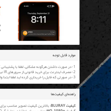
موارد قابل توجه
1-در صورت داشتن هرگونه مشکلی، لطفا با پشتیبانی آنلاین یا
2-مصرف اینترنت برای خرید قانونی از سرورهای IR نیم بها می باشد. کلیه اپراتورها موظف به اعمال هستند.
3-در صورتی که فایل را خریداری کرده اید لطفا ابتدا وارد سایت شوید تا بتوانید فایل را دانلود نمایید
راهنمای کیفیت‌ها
کیفیت BLURAY:
بالاترین کیفیت تصویر مناسب برای 
کیفیت HQ_1080p:
مناسب برای تماشا در نمایشگر LCD