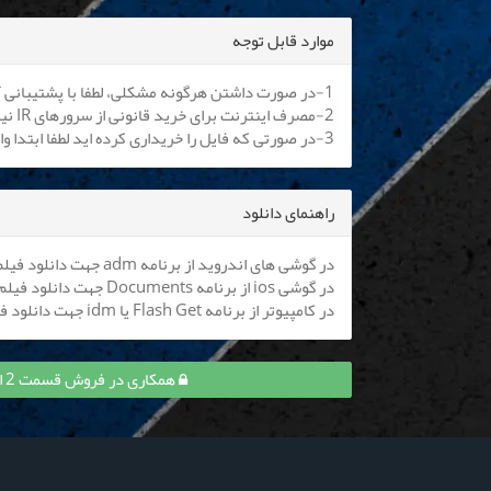
موارد قابل توجه
1-در صورت داشتن هرگونه مشکلی، لطفا با پشتیبانی آنلاین یا
2-مصرف اینترنت برای خرید قانونی از سرورهای IR نیم بها می باشد. کلیه اپراتورها موظف به اعمال هستند.
3-در صورتی که فایل را خریداری کرده اید لطفا ابتدا وارد سایت شوید تا بتوانید فایل را دانلود نمایید
راهنمای دانلود
در گوشی های اندروید از برنامه adm جهت دانلود فیلم استفاده کنید (
در گوشی ios از برنامه Documents جهت دانلود فیلم استفاده کنید (
در کامپیوتر از برنامه Flash Get یا idm جهت دانلود فیلم استفاده نمایید
همکاری در فروش قسمت 2 ارباب حلقه‌ها: حلقه‌های قدرت و کسب درآمد از آن