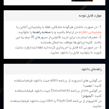
موارد قابل توجه
1-در صورت داشتن هرگونه مشکلی، لطفا با پشتیبانی آنلاین یا
پشتیبانی تلگرام
در ارتباط باشید و یا
صفحه راهنما
را بخوانید.
2-مصرف اینترنت برای خرید قانونی از سرورهای IR نیم بها می
باشد. کلیه اپراتورها موظف به اعمال هستند.
3-در صورتی که فایل را خریداری کرده اید لطفا ابتدا وارد سایت
شوید تا بتوانید فایل را دانلود نمایید
راهنمای دانلود
در گوشی های اندروید از برنامه adm جهت دانلود فیلم استفاده
کنید (
نصب
)
در گوشی ios از برنامه Documents جهت دانلود فیلم استفاده
کنید (
آیتیونز
)
در کامپیوتر از برنامه Flash Get یا idm جهت دانلود فیلم استفاده
نمایید