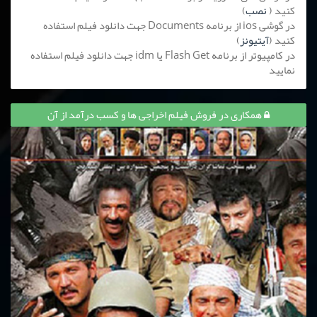
کنید (
نصب
)
در گوشی ios از برنامه Documents جهت دانلود فیلم استفاده
کنید (
آیتیونز
)
در کامپیوتر از برنامه Flash Get یا idm جهت دانلود فیلم استفاده
نمایید
همکاری در فروش فیلم اخراجی ها و کسب درآمد از آن