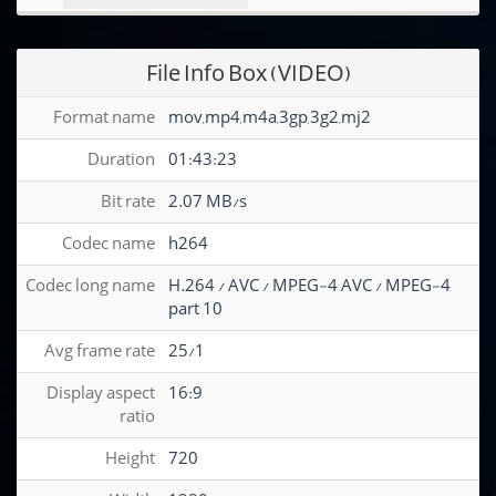
File Info Box (VIDEO)
Format name
mov,mp4,m4a,3gp,3g2,mj2
Duration
01:43:23
Bit rate
2.07 MB/s
Codec name
h264
Codec long name
H.264 / AVC / MPEG-4 AVC / MPEG-4
part 10
Avg frame rate
25/1
Display aspect
16:9
ratio
Height
720