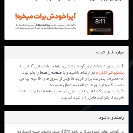
موارد قابل توجه
1-در صورت داشتن هرگونه مشکلی، لطفا با پشتیبانی آنلاین یا
پشتیبانی تلگرام
در ارتباط باشید و یا
صفحه راهنما
را بخوانید.
2-مصرف اینترنت برای خرید قانونی از سرورهای IR نیم بها می
باشد. کلیه اپراتورها موظف به اعمال هستند.
3-در صورتی که فایل را خریداری کرده اید لطفا ابتدا وارد سایت
شوید تا بتوانید فایل را دانلود نمایید
راهنمای دانلود
در گوشی های اندروید از برنامه adm جهت دانلود فیلم استفاده