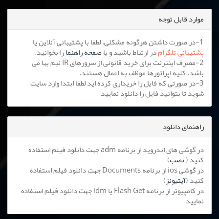
موارد قابل توجه
1-در صورت داشتن هرگونه مشکلی، لطفا با پشتیبانی آنلاین یا
پشتیبانی تلگرام
در ارتباط باشید و یا
صفحه راهنما
را بخوانید.
2-مصرف اینترنت برای خرید قانونی از سرورهای IR نیم بها می
باشد. کلیه اپراتورها موظف به اعمال هستند.
3-در صورتی که فایل را خریداری کرده اید لطفا ابتدا وارد سایت
شوید تا بتوانید فایل را دانلود نمایید
راهنمای دانلود
در گوشی های اندروید از برنامه adm جهت دانلود فیلم استفاده
کنید (
نصب
)
در گوشی ios از برنامه Documents جهت دانلود فیلم استفاده
کنید (
آیتیونز
)
در کامپیوتر از برنامه Flash Get یا idm جهت دانلود فیلم استفاده
نمایید