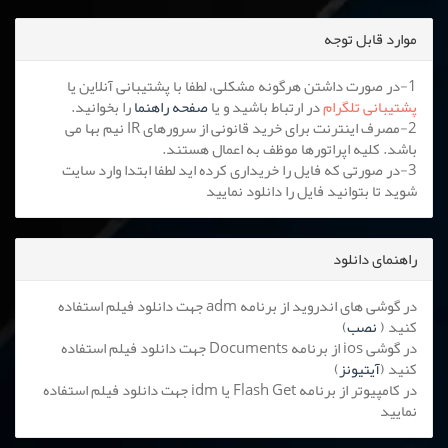
موارد قابل توجه
1-در صورت داشتن هرگونه مشکلی، لطفا با پشتیبانی آنلاین یا
پشتیبانی تلگرام
در ارتباط باشید و یا
صفحه راهنما
را بخوانید.
2-مصرف اینترنت برای خرید قانونی از سرورهای IR نیم بها می
باشد. کلیه اپراتورها موظف به اعمال هستند.
3-در صورتی که فایل را خریداری کرده اید لطفا ابتدا وارد سایت
شوید تا بتوانید فایل را دانلود نمایید
راهنمای دانلود
در گوشی های اندروید از برنامه adm جهت دانلود فیلم استفاده
کنید (
نصب
)
در گوشی ios از برنامه Documents جهت دانلود فیلم استفاده
کنید (
آیتیونز
)
در کامپیوتر از برنامه Flash Get یا idm جهت دانلود فیلم استفاده
نمایید