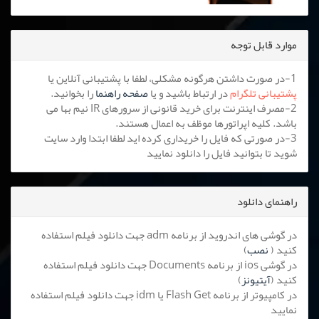
موارد قابل توجه
1-در صورت داشتن هرگونه مشکلی، لطفا با پشتیبانی آنلاین یا
پشتیبانی تلگرام
در ارتباط باشید و یا
صفحه راهنما
را بخوانید.
2-مصرف اینترنت برای خرید قانونی از سرورهای IR نیم بها می
باشد. کلیه اپراتورها موظف به اعمال هستند.
3-در صورتی که فایل را خریداری کرده اید لطفا ابتدا وارد سایت
شوید تا بتوانید فایل را دانلود نمایید
راهنمای دانلود
در گوشی های اندروید از برنامه adm جهت دانلود فیلم استفاده
کنید (
نصب
)
در گوشی ios از برنامه Documents جهت دانلود فیلم استفاده
کنید (
آیتیونز
)
در کامپیوتر از برنامه Flash Get یا idm جهت دانلود فیلم استفاده
نمایید