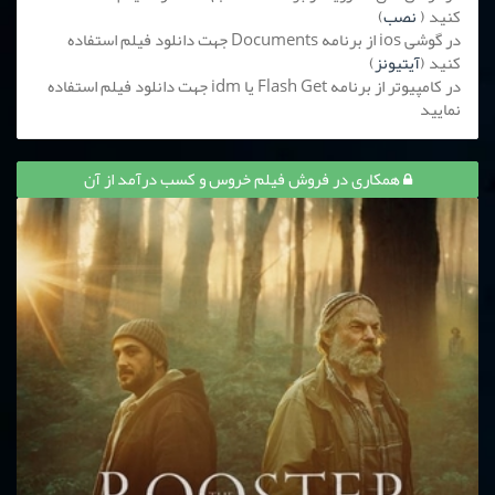
کنید (
نصب
)
در گوشی ios از برنامه Documents جهت دانلود فیلم استفاده
کنید (
آیتیونز
)
در کامپیوتر از برنامه Flash Get یا idm جهت دانلود فیلم استفاده
نمایید
همکاری در فروش فیلم خروس و کسب درآمد از آن