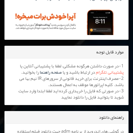
موارد قابل توجه
1-در صورت داشتن هرگونه مشکلی، لطفا با پشتیبانی آنلاین یا
پشتیبانی تلگرام
در ارتباط باشید و یا
صفحه راهنما
را بخوانید.
2-مصرف اینترنت برای خرید قانونی از سرورهای IR نیم بها می
باشد. کلیه اپراتورها موظف به اعمال هستند.
3-در صورتی که فایل را خریداری کرده اید لطفا ابتدا وارد سایت
شوید تا بتوانید فایل را دانلود نمایید
راهنمای دانلود
در گوشی های اندروید از برنامه adm جهت دانلود فیلم استفاده