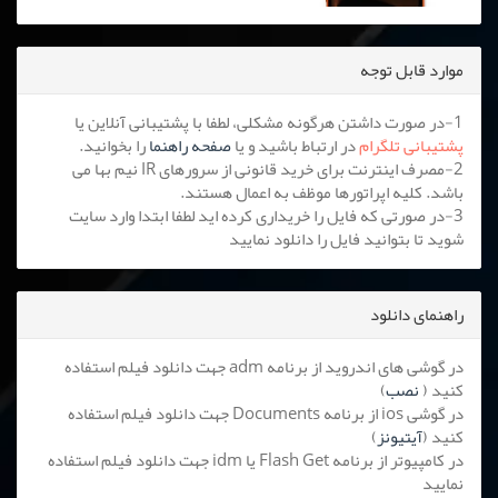
موارد قابل توجه
1-در صورت داشتن هرگونه مشکلی، لطفا با پشتیبانی آنلاین یا
پشتیبانی تلگرام
در ارتباط باشید و یا
صفحه راهنما
را بخوانید.
2-مصرف اینترنت برای خرید قانونی از سرورهای IR نیم بها می
باشد. کلیه اپراتورها موظف به اعمال هستند.
3-در صورتی که فایل را خریداری کرده اید لطفا ابتدا وارد سایت
شوید تا بتوانید فایل را دانلود نمایید
راهنمای دانلود
در گوشی های اندروید از برنامه adm جهت دانلود فیلم استفاده
کنید (
نصب
)
در گوشی ios از برنامه Documents جهت دانلود فیلم استفاده
کنید (
آیتیونز
)
در کامپیوتر از برنامه Flash Get یا idm جهت دانلود فیلم استفاده
نمایید