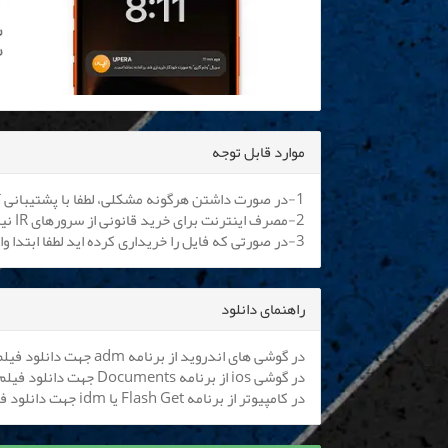
موارد قابل توجه
1-در صورت داشتن هرگونه مشکلی، لطفا با پشتیبانی آنلاین یا
2-مصرف اینترنت برای خرید قانونی از سرورهای IR نیم بها می باشد. کلیه اپراتورها موظف به اعمال هستند.
3-در صورتی که فایل را خریداری کرده اید لطفا ابتدا وارد سایت شوید تا بتوانید فایل را دانلود نمایید
راهنمای دانلود
در گوشی های اندروید از برنامه adm جهت دانلود فیلم استفاده کنید (
در گوشی ios از برنامه Documents جهت دانلود فیلم استفاده کنید (
در کامپیوتر از برنامه Flash Get یا idm جهت دانلود فیلم استفاده نمایید