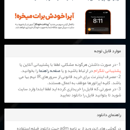
موارد قابل توجه
1-در صورت داشتن هرگونه مشکلی، لطفا با پشتیبانی آنلاین یا
پشتیبانی تلگرام
در ارتباط باشید و یا
صفحه راهنما
را بخوانید.
2-مصرف اینترنت برای خرید قانونی از سرورهای IR نیم بها می
باشد. کلیه اپراتورها موظف به اعمال هستند.
3-در صورتی که فایل را خریداری کرده اید لطفا ابتدا وارد سایت
شوید تا بتوانید فایل را دانلود نمایید
راهنمای دانلود
در گوشی های اندروید از برنامه adm جهت دانلود فیلم استفاده