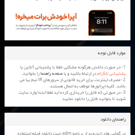
موارد قابل توجه
1-در صورت داشتن هرگونه مشکلی، لطفا با پشتیبانی آنلاین یا
پشتیبانی تلگرام
در ارتباط باشید و یا
صفحه راهنما
را بخوانید.
2-مصرف اینترنت برای خرید قانونی از سرورهای IR نیم بها می
باشد. کلیه اپراتورها موظف به اعمال هستند.
3-در صورتی که فایل را خریداری کرده اید لطفا ابتدا وارد سایت
شوید تا بتوانید فایل را دانلود نمایید
راهنمای دانلود
در گوشی های اندروید از برنامه adm جهت دانلود فیلم استفاده