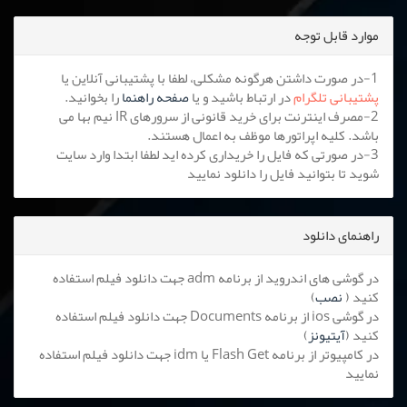
موارد قابل توجه
1-در صورت داشتن هرگونه مشکلی، لطفا با پشتیبانی آنلاین یا
پشتیبانی تلگرام
در ارتباط باشید و یا
صفحه راهنما
را بخوانید.
2-مصرف اینترنت برای خرید قانونی از سرورهای IR نیم بها می
باشد. کلیه اپراتورها موظف به اعمال هستند.
3-در صورتی که فایل را خریداری کرده اید لطفا ابتدا وارد سایت
شوید تا بتوانید فایل را دانلود نمایید
راهنمای دانلود
در گوشی های اندروید از برنامه adm جهت دانلود فیلم استفاده
کنید (
نصب
)
در گوشی ios از برنامه Documents جهت دانلود فیلم استفاده
کنید (
آیتیونز
)
در کامپیوتر از برنامه Flash Get یا idm جهت دانلود فیلم استفاده
نمایید