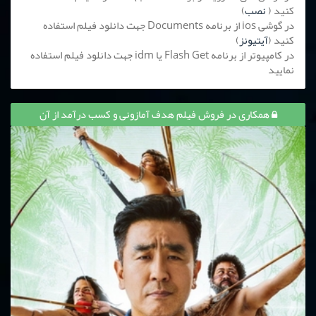
کنید (
نصب
)
در گوشی ios از برنامه Documents جهت دانلود فیلم استفاده
کنید (
آیتیونز
)
در کامپیوتر از برنامه Flash Get یا idm جهت دانلود فیلم استفاده
نمایید
همکاری در فروش فیلم هدف آمازونی و کسب درآمد از آن