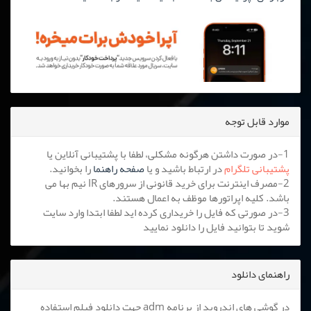
موارد قابل توجه
1-در صورت داشتن هرگونه مشکلی، لطفا با پشتیبانی آنلاین یا
پشتیبانی تلگرام
در ارتباط باشید و یا
صفحه راهنما
را بخوانید.
2-مصرف اینترنت برای خرید قانونی از سرورهای IR نیم بها می
باشد. کلیه اپراتورها موظف به اعمال هستند.
3-در صورتی که فایل را خریداری کرده اید لطفا ابتدا وارد سایت
شوید تا بتوانید فایل را دانلود نمایید
راهنمای دانلود
در گوشی های اندروید از برنامه adm جهت دانلود فیلم استفاده