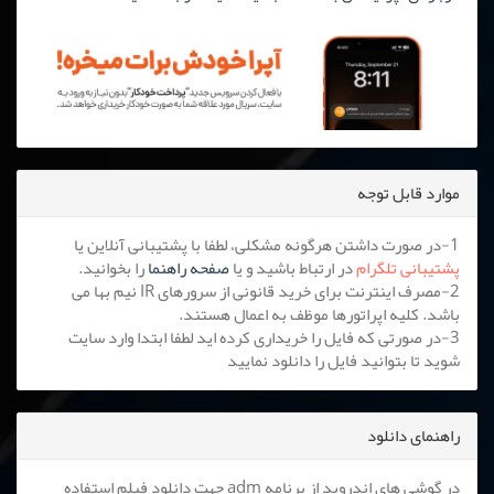
موارد قابل توجه
1-در صورت داشتن هرگونه مشکلی، لطفا با پشتیبانی آنلاین یا
پشتیبانی تلگرام
در ارتباط باشید و یا
صفحه راهنما
را بخوانید.
2-مصرف اینترنت برای خرید قانونی از سرورهای IR نیم بها می
باشد. کلیه اپراتورها موظف به اعمال هستند.
3-در صورتی که فایل را خریداری کرده اید لطفا ابتدا وارد سایت
شوید تا بتوانید فایل را دانلود نمایید
راهنمای دانلود
در گوشی های اندروید از برنامه adm جهت دانلود فیلم استفاده