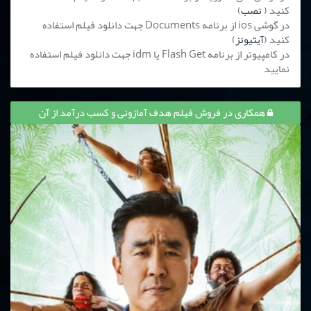
کنید (
نصب
)
در گوشی ios از برنامه Documents جهت دانلود فیلم استفاده
کنید (
آیتیونز
)
در کامپیوتر از برنامه Flash Get یا idm جهت دانلود فیلم استفاده
نمایید
همکاری در فروش فیلم هدف آمازونی و کسب درآمد از آن