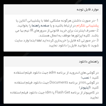
موارد قابل توجه
1-در صورت داشتن هرگونه مشکلی، لطفا با پشتیبانی آنلاین یا
پشتیبانی تلگرام
در ارتباط باشید و یا
صفحه راهنما
را بخوانید.
2-مصرف اینترنت برای خرید قانونی از سرورهای IR نیم بها می
باشد. کلیه اپراتورها موظف به اعمال هستند.
3-در صورتی که فایل را خریداری کرده اید لطفا ابتدا وارد سایت
شوید تا بتوانید فایل را دانلود نمایید
راهنمای دانلود
در گوشی های اندروید از برنامه adm جهت دانلود فیلم استفاده
کنید (
نصب
)
در گوشی ios از برنامه Documents جهت دانلود فیلم استفاده
کنید (
آیتیونز
)
در کامپیوتر از برنامه Flash Get یا idm جهت دانلود فیلم استفاده
نمایید