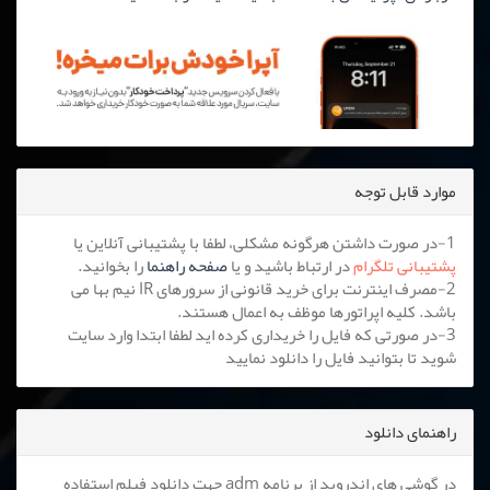
موارد قابل توجه
1-در صورت داشتن هرگونه مشکلی، لطفا با پشتیبانی آنلاین یا
پشتیبانی تلگرام
در ارتباط باشید و یا
صفحه راهنما
را بخوانید.
2-مصرف اینترنت برای خرید قانونی از سرورهای IR نیم بها می
باشد. کلیه اپراتورها موظف به اعمال هستند.
3-در صورتی که فایل را خریداری کرده اید لطفا ابتدا وارد سایت
شوید تا بتوانید فایل را دانلود نمایید
راهنمای دانلود
در گوشی های اندروید از برنامه adm جهت دانلود فیلم استفاده