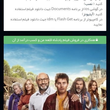
کنید (
نصب
)
در گوشی ios از برنامه Documents جهت دانلود فیلم استفاده
کنید (
آیتیونز
)
در کامپیوتر از برنامه Flash Get یا idm جهت دانلود فیلم استفاده
نمایید
همکاری در فروش فیلم پادشاه قلعه من و کسب درآمد از آن