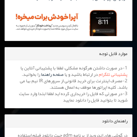
موارد قابل توجه
1-در صورت داشتن هرگونه مشکلی، لطفا با پشتیبانی آنلاین یا
پشتیبانی تلگرام
در ارتباط باشید و یا
صفحه راهنما
را بخوانید.
2-مصرف اینترنت برای خرید قانونی از سرورهای IR نیم بها می
باشد. کلیه اپراتورها موظف به اعمال هستند.
3-در صورتی که فایل را خریداری کرده اید لطفا ابتدا وارد سایت
شوید تا بتوانید فایل را دانلود نمایید
راهنمای دانلود
در گوشی های اندروید از برنامه adm جهت دانلود فیلم استفاده