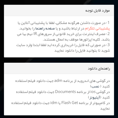
موارد قابل توجه
1-در صورت داشتن هرگونه مشکلی، لطفا با پشتیبانی آنلاین یا
پشتیبانی تلگرام
در ارتباط باشید و یا
صفحه راهنما
را بخوانید.
2-مصرف اینترنت برای خرید قانونی از سرورهای IR نیم بها می
باشد. کلیه اپراتورها موظف به اعمال هستند.
3-در صورتی که فایل را خریداری کرده اید لطفا ابتدا وارد سایت
شوید تا بتوانید فایل را دانلود نمایید
راهنمای دانلود
در گوشی های اندروید از برنامه adm جهت دانلود فیلم استفاده
کنید (
نصب
)
در گوشی ios از برنامه Documents جهت دانلود فیلم استفاده
کنید (
آیتیونز
)
در کامپیوتر از برنامه Flash Get یا idm جهت دانلود فیلم استفاده
نمایید