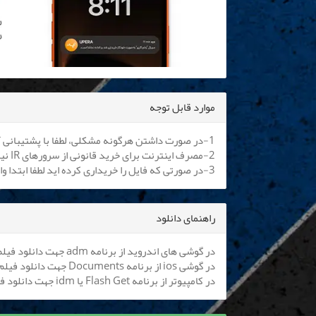
موارد قابل توجه
1-در صورت داشتن هرگونه مشکلی، لطفا با پشتیبانی آنلاین یا
2-مصرف اینترنت برای خرید قانونی از سرورهای IR نیم بها می باشد. کلیه اپراتورها موظف به اعمال هستند.
3-در صورتی که فایل را خریداری کرده اید لطفا ابتدا وارد سایت شوید تا بتوانید فایل را دانلود نمایید
راهنمای دانلود
در گوشی های اندروید از برنامه adm جهت دانلود فیلم استفاده کنید (
در گوشی ios از برنامه Documents جهت دانلود فیلم استفاده کنید (
در کامپیوتر از برنامه Flash Get یا idm جهت دانلود فیلم استفاده نمایید