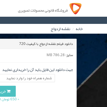
فروشگاه قانونی محصولات تصویری
خانه
نقشه ازدواج
دانلود فیلم نقشه ازدواج با کیفیت 720
سایز:
786.28 MB
جهت دانلود این فایل باید آن را خریداری نمایید
خرید این
+ 650 تومان (10 درصد مالیات بر ارزش افزوده)