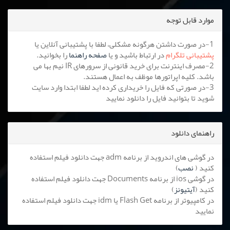
موارد قابل توجه
1-در صورت داشتن هرگونه مشکلی، لطفا با پشتیبانی آنلاین یا
پشتیبانی تلگرام
در ارتباط باشید و یا
صفحه راهنما
را بخوانید.
2-مصرف اینترنت برای خرید قانونی از سرورهای IR نیم بها می
باشد. کلیه اپراتورها موظف به اعمال هستند.
3-در صورتی که فایل را خریداری کرده اید لطفا ابتدا وارد سایت
شوید تا بتوانید فایل را دانلود نمایید
راهنمای دانلود
در گوشی های اندروید از برنامه adm جهت دانلود فیلم استفاده
کنید (
نصب
)
در گوشی ios از برنامه Documents جهت دانلود فیلم استفاده
کنید (
آیتیونز
)
در کامپیوتر از برنامه Flash Get یا idm جهت دانلود فیلم استفاده
نمایید