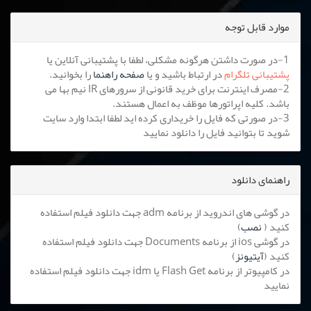
موارد قابل توجه
1-در صورت داشتن هرگونه مشکلی، لطفا با پشتیبانی آنلاین یا
پشتیبانی تلگرام
در ارتباط باشید و یا
صفحه راهنما
را بخوانید.
2-مصرف اینترنت برای خرید قانونی از سرورهای IR نیم بها می
باشد. کلیه اپراتورها موظف به اعمال هستند.
3-در صورتی که فایل را خریداری کرده اید لطفا ابتدا وارد سایت
شوید تا بتوانید فایل را دانلود نمایید
راهنمای دانلود
در گوشی های اندروید از برنامه adm جهت دانلود فیلم استفاده
کنید (
نصب
)
در گوشی ios از برنامه Documents جهت دانلود فیلم استفاده
کنید (
آیتیونز
)
در کامپیوتر از برنامه Flash Get یا idm جهت دانلود فیلم استفاده
نمایید