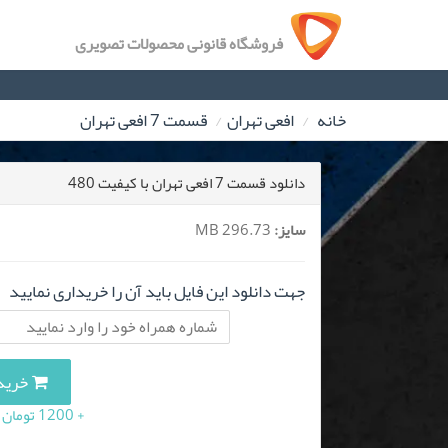
فروشگاه قانونی محصولات تصویری
خانه
افعی تهران
قسمت 7 افعی تهران
دانلود قسمت 7 افعی تهران با کیفیت 480
سایز:
296.73 MB
جهت دانلود این فایل باید آن را خریداری نمایید
خرید این 
+ 1200 تومان (10 درصد مالیات بر ارزش افزوده)