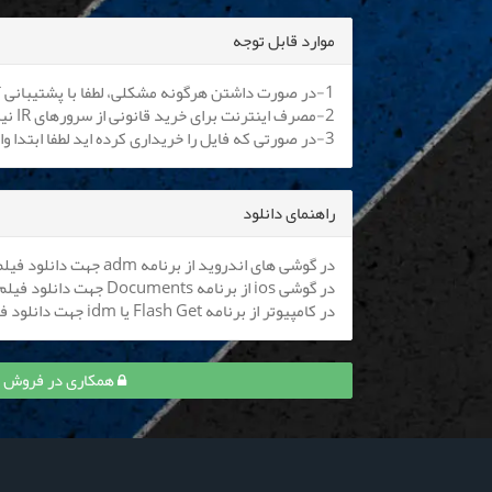
موارد قابل توجه
1-در صورت داشتن هرگونه مشکلی، لطفا با پشتیبانی آنلاین یا
2-مصرف اینترنت برای خرید قانونی از سرورهای IR نیم بها می باشد. کلیه اپراتورها موظف به اعمال هستند.
3-در صورتی که فایل را خریداری کرده اید لطفا ابتدا وارد سایت شوید تا بتوانید فایل را دانلود نمایید
راهنمای دانلود
در گوشی های اندروید از برنامه adm جهت دانلود فیلم استفاده کنید (
در گوشی ios از برنامه Documents جهت دانلود فیلم استفاده کنید (
در کامپیوتر از برنامه Flash Get یا idm جهت دانلود فیلم استفاده نمایید
همکاری در فروش قسمت 7 افعی تهران و ک