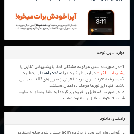
موارد قابل توجه
1-در صورت داشتن هرگونه مشکلی، لطفا با پشتیبانی آنلاین یا
پشتیبانی تلگرام
در ارتباط باشید و یا
صفحه راهنما
را بخوانید.
2-مصرف اینترنت برای خرید قانونی از سرورهای IR نیم بها می
باشد. کلیه اپراتورها موظف به اعمال هستند.
3-در صورتی که فایل را خریداری کرده اید لطفا ابتدا وارد سایت
شوید تا بتوانید فایل را دانلود نمایید
راهنمای دانلود
در گوشی های اندروید از برنامه adm جهت دانلود فیلم استفاده