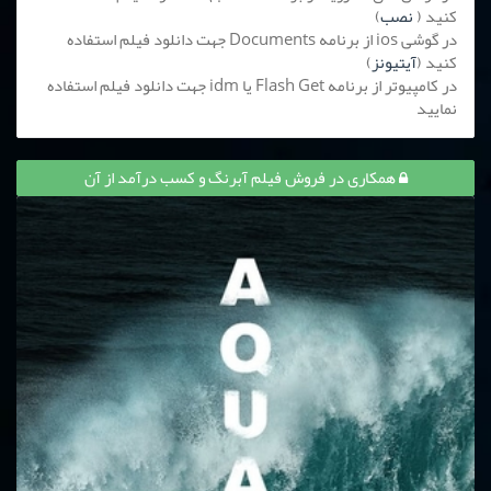
کنید (
نصب
)
در گوشی ios از برنامه Documents جهت دانلود فیلم استفاده
کنید (
آیتیونز
)
در کامپیوتر از برنامه Flash Get یا idm جهت دانلود فیلم استفاده
نمایید
همکاری در فروش فیلم آبرنگ و کسب درآمد از آن