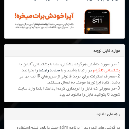
موارد قابل توجه
1-در صورت داشتن هرگونه مشکلی، لطفا با پشتیبانی آنلاین یا
پشتیبانی تلگرام
در ارتباط باشید و یا
صفحه راهنما
را بخوانید.
2-مصرف اینترنت برای خرید قانونی از سرورهای IR نیم بها می
باشد. کلیه اپراتورها موظف به اعمال هستند.
3-در صورتی که فایل را خریداری کرده اید لطفا ابتدا وارد سایت
شوید تا بتوانید فایل را دانلود نمایید
راهنمای دانلود
در گوشی های اندروید از برنامه adm جهت دانلود فیلم استفاده