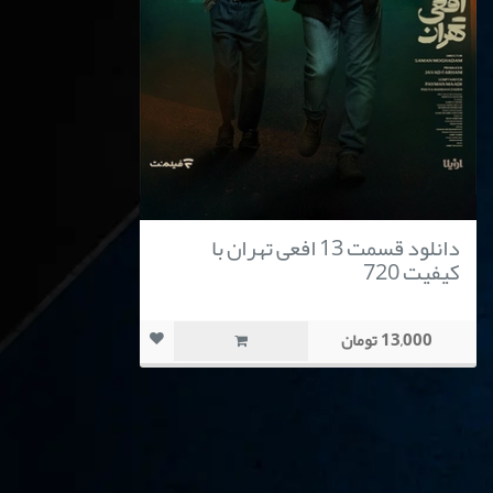
دانلود قسمت 13 افعی تهران با
کیفیت 720
13,000 تومان