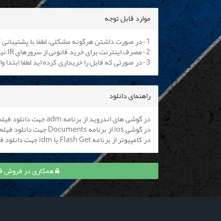
موارد قابل توجه
1-در صورت داشتن هرگونه مشکلی، لطفا با پشتیبانی آنلاین یا
2-مصرف اینترنت برای خرید قانونی از سرورهای IR نیم بها می باشد. کلیه اپراتورها موظف به اعمال هستند.
3-در صورتی که فایل را خریداری کرده اید لطفا ابتدا وارد سایت شوید تا بتوانید فایل را دانلود نمایید
راهنمای دانلود
در گوشی های اندروید از برنامه adm جهت دانلود فیلم استفاده کنید (
در گوشی ios از برنامه Documents جهت دانلود فیلم استفاده کنید (
در کامپیوتر از برنامه Flash Get یا idm جهت دانلود فیلم استفاده نمایید
همکاری در فروش قسمت 13 افعی تهران و کسب