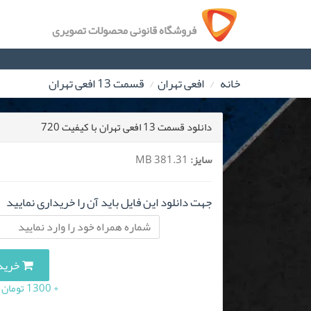
فروشگاه قانونی محصولات تصویری
خانه
افعی تهران
قسمت 13 افعی تهران
دانلود قسمت 13 افعی تهران با کیفیت 720
سایز:
381.31 MB
جهت دانلود این فایل باید آن را خریداری نمایید
خرید این 
+ 1300 تومان (10 درصد مالیات بر ارزش افزوده)