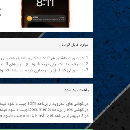
موارد قابل توجه
1-در صورت داشتن هرگونه مشکلی، لطفا با پشتیبانی آنلاین یا
2-مصرف اینترنت برای خرید قانونی از سرورهای IR نیم بها می باشد. کلیه اپراتورها موظف به اعمال هستند.
3-در صورتی که فایل را خریداری کرده اید لطفا ابتدا وارد سایت شوید تا بتوانید فایل را دانلود نمایید
راهنمای دانلود
در گوشی های اندروید از برنامه adm جهت دانلود فیلم استفاده کنید (
در گوشی ios از برنامه Documents جهت دانلود فیلم استفاده کنید (
در کامپیوتر از برنامه Flash Get یا idm جهت دانلود فیلم استفاده نمایید