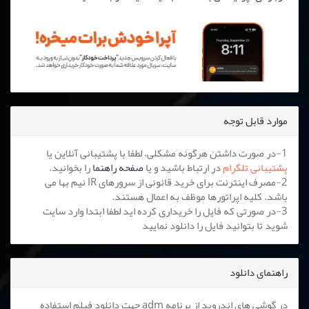
موارد قابل توجه
1-در صورت داشتن هرگونه مشکلی، لطفا با پشتیبانی آنلاین یا
پشتیبانی تلگرام
در ارتباط باشید و یا
صفحه راهنما
را بخوانید.
2-مصرف اینترنت برای خرید قانونی از سرورهای IR نیم بها می
باشد. کلیه اپراتورها موظف به اعمال هستند.
3-در صورتی که فایل را خریداری کرده اید لطفا ابتدا وارد سایت
شوید تا بتوانید فایل را دانلود نمایید
راهنمای دانلود
در گوشی های اندروید از برنامه adm جهت دانلود فیلم استفاده