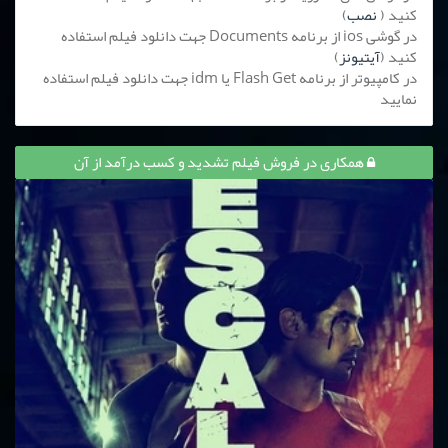
کنید (
نصب
)
در گوشی ios از برنامه Documents جهت دانلود فیلم استفاده
کنید (
آیتیونز
)
در کامپیوتر از برنامه Flash Get یا idm جهت دانلود فیلم استفاده
نمایید
همکاری در فروش فیلم تشدید و کسب درآمد از آن