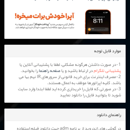
موارد قابل توجه
1-در صورت داشتن هرگونه مشکلی، لطفا با پشتیبانی آنلاین یا
پشتیبانی تلگرام
در ارتباط باشید و یا
صفحه راهنما
را بخوانید.
2-مصرف اینترنت برای خرید قانونی از سرورهای IR نیم بها می
باشد. کلیه اپراتورها موظف به اعمال هستند.
3-در صورتی که فایل را خریداری کرده اید لطفا ابتدا وارد سایت
شوید تا بتوانید فایل را دانلود نمایید
راهنمای دانلود
در گوشی های اندروید از برنامه adm جهت دانلود فیلم استفاده