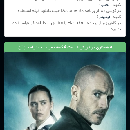
کنید (
نصب
)
در گوشی ios از برنامه Documents جهت دانلود فیلم استفاده
کنید (
آیتیونز
)
در کامپیوتر از برنامه Flash Get یا idm جهت دانلود فیلم استفاده
نمایید
همکاری در فروش قسمت 4 گمشده و کسب درآمد از آن