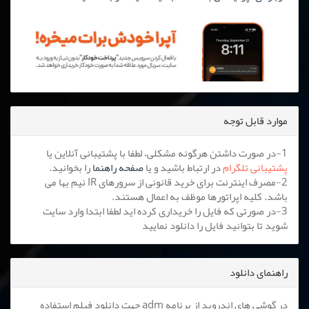
موارد قابل توجه
1-در صورت داشتن هرگونه مشکلی، لطفا با پشتیبانی آنلاین یا
پشتیبانی تلگرام
در ارتباط باشید و یا
صفحه راهنما
را بخوانید.
2-مصرف اینترنت برای خرید قانونی از سرورهای IR نیم بها می
باشد. کلیه اپراتورها موظف به اعمال هستند.
3-در صورتی که فایل را خریداری کرده اید لطفا ابتدا وارد سایت
شوید تا بتوانید فایل را دانلود نمایید
راهنمای دانلود
در گوشی های اندروید از برنامه adm جهت دانلود فیلم استفاده