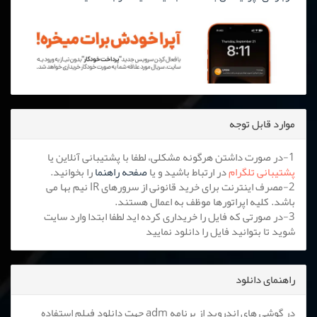
موارد قابل توجه
1-در صورت داشتن هرگونه مشکلی، لطفا با پشتیبانی آنلاین یا
پشتیبانی تلگرام
در ارتباط باشید و یا
صفحه راهنما
را بخوانید.
2-مصرف اینترنت برای خرید قانونی از سرورهای IR نیم بها می
باشد. کلیه اپراتورها موظف به اعمال هستند.
3-در صورتی که فایل را خریداری کرده اید لطفا ابتدا وارد سایت
شوید تا بتوانید فایل را دانلود نمایید
راهنمای دانلود
در گوشی های اندروید از برنامه adm جهت دانلود فیلم استفاده