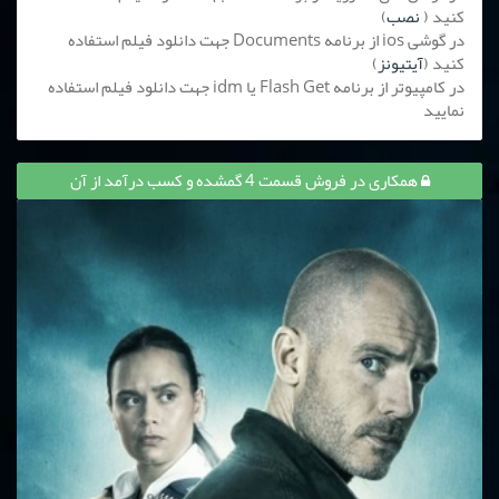
کنید (
نصب
)
در گوشی ios از برنامه Documents جهت دانلود فیلم استفاده
کنید (
آیتیونز
)
در کامپیوتر از برنامه Flash Get یا idm جهت دانلود فیلم استفاده
نمایید
همکاری در فروش قسمت 4 گمشده و کسب درآمد از آن