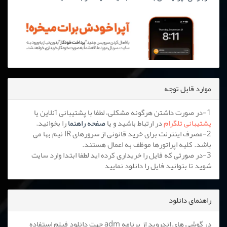
موارد قابل توجه
1-در صورت داشتن هرگونه مشکلی، لطفا با پشتیبانی آنلاین یا
پشتیبانی تلگرام
در ارتباط باشید و یا
صفحه راهنما
را بخوانید.
2-مصرف اینترنت برای خرید قانونی از سرورهای IR نیم بها می
باشد. کلیه اپراتورها موظف به اعمال هستند.
3-در صورتی که فایل را خریداری کرده اید لطفا ابتدا وارد سایت
شوید تا بتوانید فایل را دانلود نمایید
راهنمای دانلود
در گوشی های اندروید از برنامه adm جهت دانلود فیلم استفاده