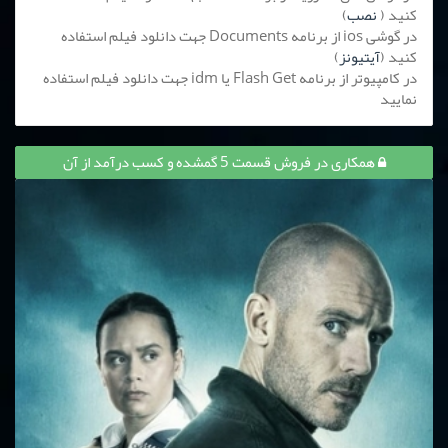
کنید (
نصب
)
در گوشی ios از برنامه Documents جهت دانلود فیلم استفاده
کنید (
آیتیونز
)
در کامپیوتر از برنامه Flash Get یا idm جهت دانلود فیلم استفاده
نمایید
همکاری در فروش قسمت 5 گمشده و کسب درآمد از آن