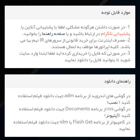
موارد قابل توجه
1-در صورت داشتن هرگونه مشکلی، لطفا با پشتیبانی آنلاین یا
پشتیبانی تلگرام
در ارتباط باشید و یا
صفحه راهنما
را بخوانید.
2-مصرف اینترنت برای خرید قانونی از سرورهای IR نیم بها می
باشد. کلیه اپراتورها موظف به اعمال هستند.
3-در صورتی که فایل را خریداری کرده اید لطفا ابتدا وارد سایت
شوید تا بتوانید فایل را دانلود نمایید
راهنمای دانلود
در گوشی های اندروید از برنامه adm جهت دانلود فیلم استفاده
کنید (
نصب
)
در گوشی ios از برنامه Documents جهت دانلود فیلم استفاده
کنید (
آیتیونز
)
در کامپیوتر از برنامه Flash Get یا idm جهت دانلود فیلم استفاده
نمایید